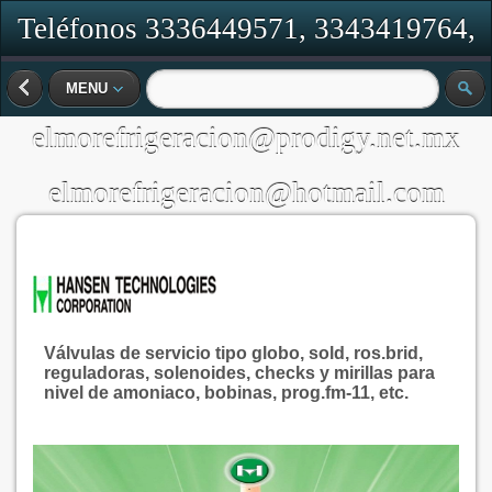
Teléfonos 3336449571, 3343419764,
Correo Electronico:
MENU
elmorefrigeracion@prodigy.net.mx
elmorefrigeracion@hotmail.com
Válvulas de servicio tipo globo, sold, ros.brid,
reguladoras, solenoides, checks y mirillas para
nivel de amoniaco, bobinas, prog.fm-11, etc.