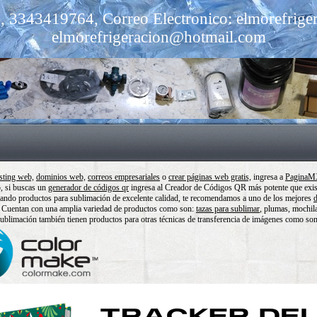
 3343419764, Correo Electronico: elmorefrig
elmorefrigeracion@hotmail.com
sting web,
dominios web,
correos empresariales
o
crear páginas web gratis,
ingresa a
Pagina
o, si buscas un
generador de códigos qr
ingresa al Creador de Códigos QR más potente que exis
cando productos para sublimación de excelente calidad, te recomendamos a uno de los mejores
d
 Cuentan con una amplia variedad de productos como son:
tazas para sublimar
, plumas, mochil
blimación también tienen productos para otras técnicas de transferencia de imágenes como son: