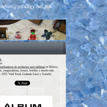
eracion@prodigy.net.mx
MX
te
istrbuidores de productos para sublimar
en México,
as, rompecabezas, termos, botellas y mucho más.
 DTF, Vinil Textil, Grabado Láser y Transfer.