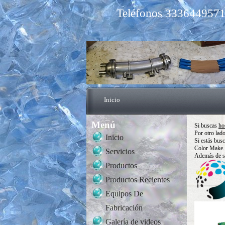
Teléfonos 3336449571,
Inicio
Menú
Si buscas
ho
Por otro lad
Inicio
Si estás bus
Color Make.
Servicios
Además de su
Productos
Productos Recientes
Equipos De
Fabricación
Galería de videos